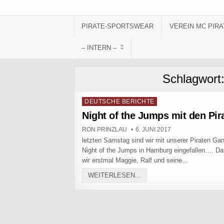
Skip to content
PIRATE-SPORTSWEAR
VEREIN MC PIRA
– INTERN –
Schlagwort
Posted in
DEUTSCHE BERICHTE
Night of the Jumps mit den Pira
AUTHOR:
PUBLISHED DATE:
RON PRINZLAU
6. JUNI 2017
letzten Samstag sind wir mit unserer Piraten Gan
Night of the Jumps in Hamburg eingefallen…. Da
wir erstmal Maggie, Ralf und seine…
NIGHT OF THE JUMPS MIT
WEITERLESEN...