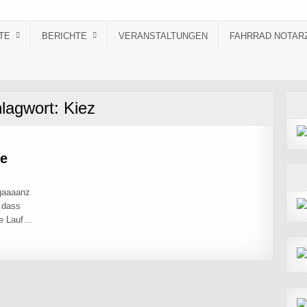
TE
BERICHTE
VERANSTALTUNGEN
FAHRRAD NOTAR
lagwort:
Kiez
ee
 gaaaanz
, dass
te Lauf…
X-MAS TREE