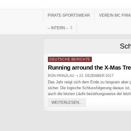
Skip to content
PIRATE-SPORTSWEAR
VEREIN MC PIRA
– INTERN –
Sch
Posted in
DEUTSCHE BERICHTE
Running arround the X-Mas Tr
AUTHOR:
PUBLISHED DATE:
RON PRINZLAU
21. DEZEMBER 2017
Das Jahr neigt sich dem Ende zu langsam aber
sicher. Die logische Schlussfolgerung daraus ist
auch die letzten Läufe beziehungsweise der letz
RUNNING ARROUND THE 
WEITERLESEN...