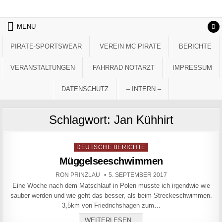
Skip to content
MENU
PIRATE-SPORTSWEAR
VEREIN MC PIRATE
BERICHTE
VERANSTALTUNGEN
FAHRRAD NOTARZT
IMPRESSUM
DATENSCHUTZ
– INTERN –
Schlagwort:
Jan Kühhirt
Posted in
DEUTSCHE BERICHTE
Müggelseeschwimmen
AUTHOR:
PUBLISHED DATE:
RON PRINZLAU
5. SEPTEMBER 2017
Eine Woche nach dem Matschlauf in Polen musste ich irgendwie wie
sauber werden und wie geht das besser, als beim Streckeschwimmen.
3,5km von Friedrichshagen zum…
MÜGGELSEESCHWIMMEN
WEITERLESEN...