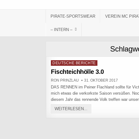
Skip to content
PIRATE-SPORTSWEAR
VEREIN MC PIRA
– INTERN –
Schlagw
Posted in
DEUTSCHE BERICHTE
Fischteichhölle 3.0
AUTHOR:
PUBLISHED DATE:
RON PRINZLAU
31. OKTOBER 2017
DAS RENNEN im Peiner Flachland sollte für Vic
mich etwas die verkorkste Saison versüßen. No
diesem Jahr das rennende Volk treffen war uns
FISCHTEICHHÖLLE 3.0
WEITERLESEN...