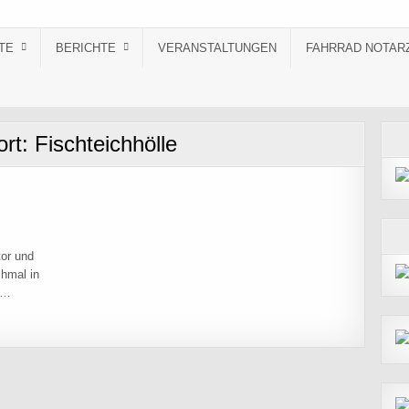
TE
BERICHTE
VERANSTALTUNGEN
FAHRRAD NOTAR
ort:
Fischteichhölle
tor und
chmal in
er…