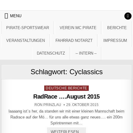
Skip to content
MENU
PIRATE-SPORTSWEAR
VEREIN MC PIRATE
BERICHTE
VERANSTALTUNGEN
FAHRRAD NOTARZT
IMPRESSUM
DATENSCHUTZ
– INTERN –
Schlagwort:
Cyclassics
Posted in
DEUTSCHE BERICHTE
RadRace ….August 2015
AUTHOR:
PUBLISHED DATE:
RON PRINZLAU
29. OKTOBER 2015
laaaang ist´s her, da standen wir mit einer kleinen Mannschaft beim
Radrace auf der Mö… für uns alle etwas ganz neues…. ein 200m
Sprintrennen mit…
RADRACE ….AUGUST 2015
WEITERLESEN...