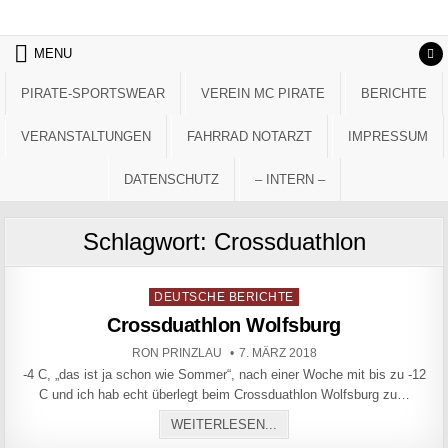
Skip to content
MENU
PIRATE-SPORTSWEAR
VEREIN MC PIRATE
BERICHTE
VERANSTALTUNGEN
FAHRRAD NOTARZT
IMPRESSUM
DATENSCHUTZ
– INTERN –
Schlagwort:
Crossduathlon
Posted in
DEUTSCHE BERICHTE
Crossduathlon Wolfsburg
AUTHOR:
PUBLISHED DATE:
RON PRINZLAU
7. MÄRZ 2018
-4 C, „das ist ja schon wie Sommer“, nach einer Woche mit bis zu -12
C und ich hab echt überlegt beim Crossduathlon Wolfsburg zu…
CROSSDUATHLON WOLFS
WEITERLESEN...