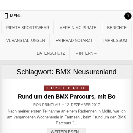
Skip to content
MENU
PIRATE-SPORTSWEAR
VEREIN MC PIRATE
BERICHTE
VERANSTALTUNGEN
FAHRRAD NOTARZT
IMPRESSUM
DATENSCHUTZ
– INTERN –
Schlagwort:
BMX Neusurenland
Posted in
DEUTSCHE BERICHTE
Rund um den BMX Parcours, mit Bo
AUTHOR:
PUBLISHED DATE:
RON PRINZLAU
12. DEZEMBER 2017
Nach meiner ersten Teilnahme an einem Radrennen in Mölln, war ich
am vergangenen Wochenende in Farmsen , beim “ rund um den BMX
Parcours “…
RUND UM DEN BMX PARCO
WEITERLESEN...