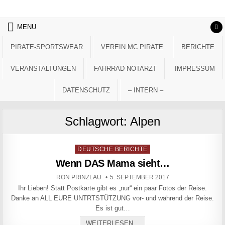
Skip to content
MENU
PIRATE-SPORTSWEAR
VEREIN MC PIRATE
BERICHTE
VERANSTALTUNGEN
FAHRRAD NOTARZT
IMPRESSUM
DATENSCHUTZ
– INTERN –
Schlagwort:
Alpen
Posted in
DEUTSCHE BERICHTE
Wenn DAS Mama sieht…
AUTHOR:
PUBLISHED DATE:
RON PRINZLAU
5. SEPTEMBER 2017
Ihr Lieben! Statt Postkarte gibt es „nur“ ein paar Fotos der Reise.
Danke an ALL EURE UNTRTSTÜTZUNG vor- und während der Reise.
Es ist gut…
WENN DAS MAMA SIEHT…
WEITERLESEN...